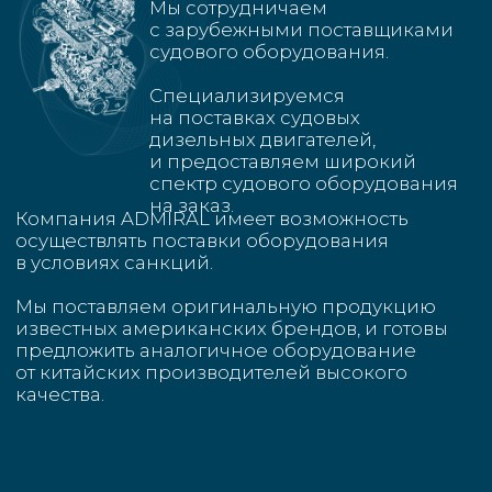
Что мы можем
Скорость
Быстрый срок поставки от 2х месяцев
Гарантия 12 месяцев
Полный цикл поддержки:
подбор установки
создание проекта
техническое сопровождение
пуско-наладочные работы
утверждение в надзорных органах
постгарантийное обслуживание.