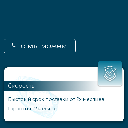
Вся документация
Предоставление всей документации
на русском языке. Имеем собственное
профессиональное бюро переводов.
Индивидуальные условия
Возможность разработать и реализовать
индивидуальный проект по системе
автоматики управления двигателем!
Система автоматики отечественного
производства.