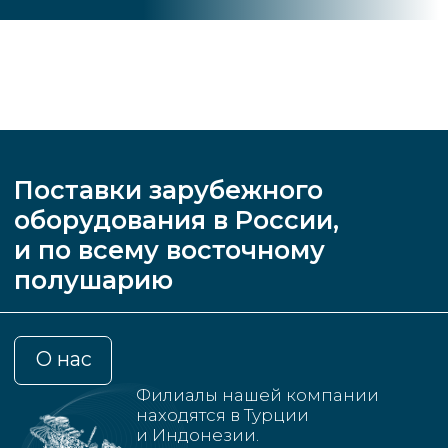
О нас
Филиалы нашей компании
находятся в Турции
и Индонезии.
Мы сотрудничаем
с зарубежными поставщиками
судового оборудования.
Специализируемся
на поставках судовых
дизельных двигателей,
и предоставляем широкий
спектр судового оборудования
на заказ.
Компания ADMIRAL имеет возможность
осуществлять поставки оборудования
в условиях санкций.
Мы поставляем оригинальную продукцию
известных американских брендов, и готовы
предложить аналогичное оборудование
от китайских производителей высокого
качества.