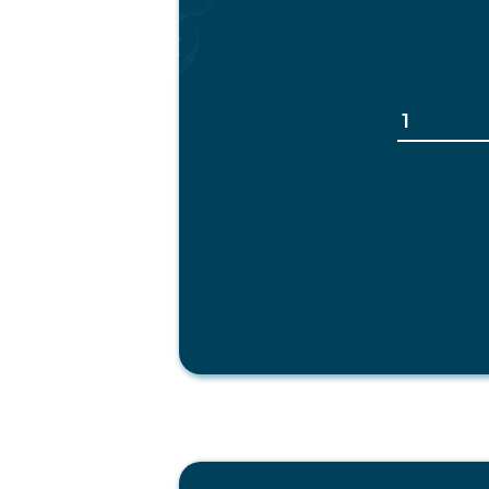
12
12
1
1
Бренды
Остались вопросы?
Свяжитесь с нами!
Каталог
+7 812 509 40 95
О нас
sales@admiral-spb.info
Что можем
Сертификаты